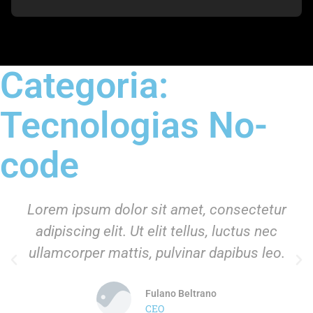
Categoria:
Tecnologias No-
code
Lorem ipsum dolor sit amet, consectetur
adipiscing elit. Ut elit tellus, luctus nec
ullamcorper mattis, pulvinar dapibus leo.
Fulano Beltrano
CEO