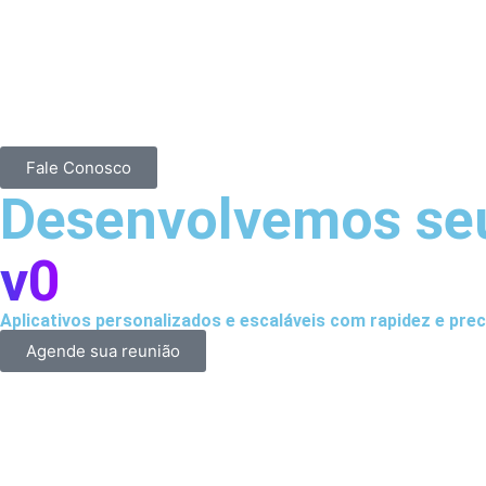
Fale Conosco
Desenvolvemos se
v0
Aplicativos personalizados e escaláveis com rapidez e prec
Agende sua reunião