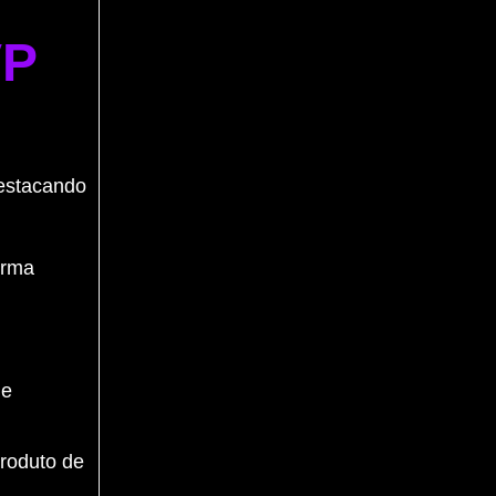
VP
destacando
orma
 e
roduto de