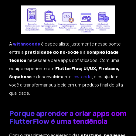
A
withnocode
é especialista justamente nessa ponte
entre a
praticidade do no-code
e a
complexidade
técnica
necessária para apps sofisticados. Com uma
equipe experiente em
FlutterFlow, UI/UX, Firebase,
Supabase
e desenvolvimento
low-code
, eles ajudam
você a transformar sua ideia em um produto final de alta
qualidade.
Porque aprender a criar apps com
FlutterFlow é uma tendência
Com o crescimento acelerado das
startups
,
pequenas