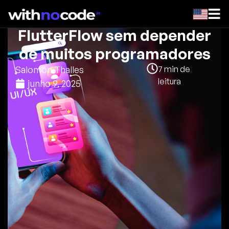
Como criar um app com
FlutterFlow sem depender
de muitos programadores
Salomon Thalles
7
min de
leitura
junho 9, 2025